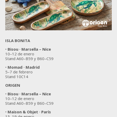
ISLA BONITA
•
Bisou · Marsella – Nice
10–12 de enero
Stand A60–B59 y B60–C59
•
Momad · Madrid
5–7 de febrero
Stand 10C14
ORIGEN
•
Bisou · Marsella – Nice
10–12 de enero
Stand A60–B59 y B60–C59
•
Maison & Objet · París
15–19 de enero